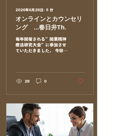
2026年6月28日
∙
5
分
オンラインとカウンセリ
ング …春日井Th.
毎年開催される”開業精神
療法研究大会”に参加させ
ていただきました。 今回の
テーマは、 「開業精神療法
とオンライン・AI：そのメ
リット・デメリット」 オン
ラインもAIもこれから避け
て通れないツールなので、
28
0
参加してきました。 オンラ
インとAIを一緒に語るの
は、ちょっと乱暴かな…と
思いましたが、 いろいろと
考えるきっかけになったの
で、 オンライン・AIとカ
ウンセリングについて思う
ことを少し書いてみようと
思います。 まず、今回はオ