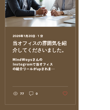
ンラインカウンセリングに
ついて。 オンラインカウン
セリングは、コロナ禍をき
っかけに一気に普及しまし
た。 コロナ前にもWi-Fiの
普及と共にオンラインカウ
ンセリングへの期待や希望
は高まっていました。 それ
2026年1月20日
∙
1
分
でも、 ・対面カウンセリン
当オフィスの雰囲気を紹
グで得られるものとの差 ・
未知の領域への不安、 ・ネ
介してくださいました。
ットリテラシーへの危惧 な
どなど、 「オンラインカウ
MindWaysさんの
ンセリングをバンバンやろ
Instagramで当オフィス
う！」とはならず、導入に
の紹介リールがupされまし
とても慎重だったのです。
た。 年末のあわただしい
かくいう私もやはり「対面
中、MinWaysさんがおふ
でこそのカウンセリン
たりで取材にいらして下さ
グ！」と思っていました
いました。 数あるカウンセ
（笑） オンラインカウンセ
リング施設の中から、こん
77
0
リング導入への二の足を踏
な小さなオフィスを見つけ
んでいる間にコロナ禍とい
て頂いたことも嬉しかった
う、終わりの見えない状...
です。 「カウンセリングを