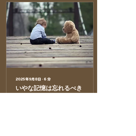
もっと身近なものにした
い」というMindWaysさ
んの理念には、素直に協力
させて頂きたいと取材を受
けました。 こうしたポータ
ルサイトの立ち上げが心理
士側ではない立場の人から
起こってくることに、素直
に感動し、わくわくし、扉
をノックしてもらったこと
に嬉しくなりました。 心理
士からの押し付けでなく、
一般の方目線での疑問やご
意見をたくさんうかがえ
2025年9月8日
∙
6
分
て、私も新鮮で勉強になり
いやな記憶は忘れるべき
ました。 短い動画の中で、
どれだけの情報が伝わるか
なのか？
わかりませんが、たくさん
の言葉を尽くすよりも、雰
昨今は「トラウマ」がよく
囲気でつかんでいただける
取沙汰されますね。 「〇〇
こともありますので、どう
トラウマ」や「トラウマ専
ぞ一度覗いてみてくださ
門治療」なんかもよく目に
い。 MindWaysさんは、
します。 私が心理学を勉強
これからいろいろなカウン