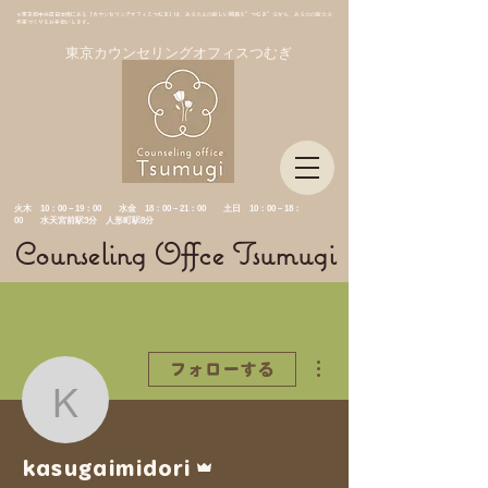
＊東京都中央区日本橋にある「カウンセリングオフィスつむぎ」は、あなたとの新しい関係を”つむぎ”ながら、あなたの新たな
未来づくりをお手伝いします。
東京カウンセリングオフィスつむぎ
​火木 10：00－19：00 水金
18：00－21：00 土日 10：00－18：
00 水天宮前駅3分 人形町駅8分
Counseling Offce Tsumugi
その他
フォローする
kasugaimidori
管理者
kasugaimidori