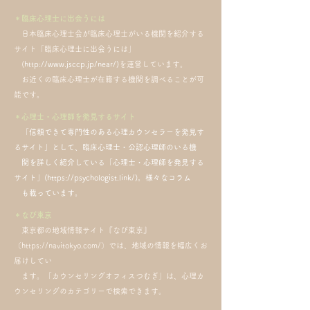
​＊臨床心理士に出会うには
​
日本臨床心理士会が臨床心理士がいる機関を紹介する
サイト「臨床心理士に出会うには」
(
http://www.jsccp.jp/near/)
を運営しています。
お近くの臨床心理士が在籍する機関を調べることが可
能です。
＊心理士・心理師を発見するサイト
「信頼できて専門性のある心理カウンセラーを発見す
るサイト」として、臨床心理士・公認心理師のいる機
関を詳しく紹介している「心理士・心理師を発見する
サイト」(
https://psychologist.link/)
。様々なコラム
も載っています。
＊なび東京
東京都の地域情報サイト『なび東京』
（
https://navitokyo.com
/）では、地域の情報を幅広くお
届けしてい
ます。「カウンセリングオフィスつむぎ」は、心理カ
ウンセリングのカテゴリーで検索できます。