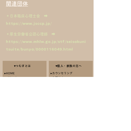
関連団体
​＊日本臨床心理士会
➡
​
https://www.jsccp.jp/
​＊厚生労働省公認心理師
➡
​
https://www.mhlw.go.jp/stf/seisakuni
tsuite/bunya/0000116049.html
▾つむぎとは
▾個人・家族の方へ
​▸HOME
▸カウンセリング
▸ごあいさつ
​▸心理検査
​▸カウンセラー紹介
▸ホームカウンセラーシステム
▸アクセス
▸ホームカウンセラーシステム
（料金）
▸営業時間・受付時間
▸ホームカウンセラーシステム
（連携）
▾法人・医療関係の方
▸法人向けEAP
​▾つむぎとは​
▸医療機関向け
▸予約・コンタクト
​ ＊＊＊
▸お知らせ一覧
＊＊＊
＊＊＊