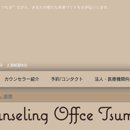
”つむぎ”ながら、あなたの新たな未来づくりをお手伝いします。
3分 人形町駅8分
カウンセラー紹介
予約/コンタクト
法人・医療機関向
-連携
nseling Offce Tsu