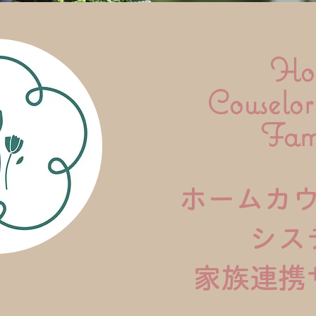
Ho
Couselor
​Fam
ホームカ
シス
家族連携