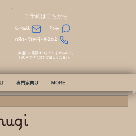
​ご予約はこちから
Form
E-Mail
080-7049-4202
非通知の電話はつながりませんので、​
186をつけておかけ直しください。
け
専門家向け
MORE
mugi