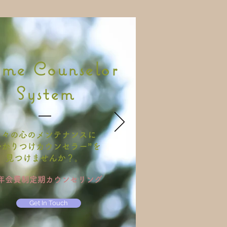
me Counselor
System
日々の心のメンテナンスに
かかりつけカウンセラー”を
見つけませんか？。
年会費制定期カウンセリング
Get In Touch