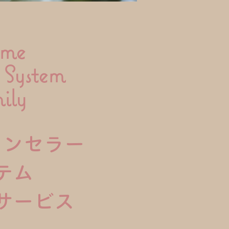
me
 System
ily
ウンセラー
テム
サービス