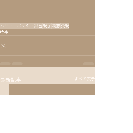
ハリー・ポッター
舞台
親子
葛藤
父親
時事
すべて表示
最新記事