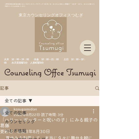
＊東京都中央区日本橋にある「カウンセリングオフィスつむぎ」は、あなたとの新しい関係を”つむぎ”ながら、あなたの新たな
未来づくりをお手伝いします。
東京カウンセリングオフィスつむぎ
​火木 10：00－19：00 水金
18：00－21：00 土日 10：00－18：
00 水天宮前駅3分 人形町駅8分
Counseling Offce Tsumugi
記事
全ての記事
kasugaimidori
全ての記事
2022年8月22日
読了時間: 3分
「ハリー・ポッターと呪いの子」にみる親子の
カウンセリング
葛藤
つむぎ情報
更新日：
2023年8月30日
夏休みを利用して、本当に久々に舞台を観に