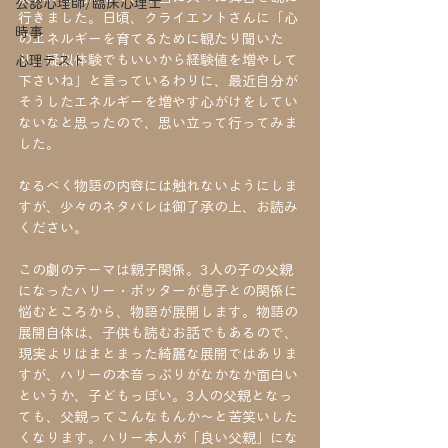
公認心理師/臨床心理士
行きました。日頃、クライエントさんに「心
時事
のエネルギーを育てるために観たり聞いた
り、疑似体験でもいいから経験値を増やして
心理テスト
下さいね」と言っているわりに、最近自分が
そうしたエネルギーを増やす心がけをしてい
ないなと思ったので、思い立って行ってみま
した。
なるべく物語の内容には触れないようにしま
すが、少々のネタバレは御了承の上、お読み
ください。
この劇のテーマは親子関係。3人の子の父親
になったハリー・ポッターが息子との関係に
悩むところから、物語が展開します。物語の
展開自体は、子供も読むお話でもあるので、
現実よりはまとまった綺麗な展開ではありま
すが、ハリーの本音っぷりがなかなか面白い
というか、子どもっぽい。3人の父親となっ
ても、父親ってこんなもんか～と苦笑いした
くなります。ハリー本人が「良い父親」にな