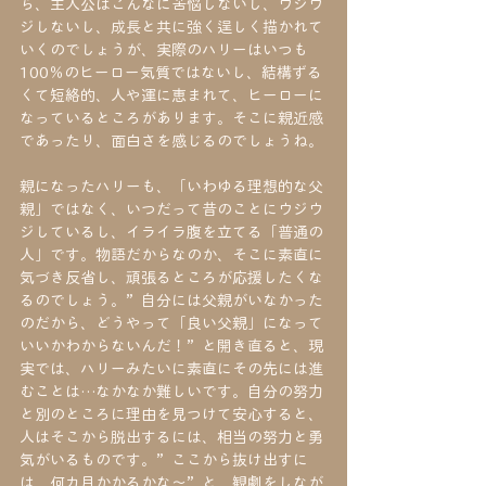
ら、主人公はこんなに苦悩しないし、ウジウ
ジしないし、成長と共に強く逞しく描かれて
いくのでしょうが、実際のハリーはいつも
100％のヒーロー気質ではないし、結構ずる
くて短絡的、人や運に恵まれて、ヒーローに
なっているところがあります。そこに親近感
であったり、面白さを感じるのでしょうね。
親になったハリーも、「いわゆる理想的な父
親」ではなく、いつだって昔のことにウジウ
ジしているし、イライラ腹を立てる「普通の
人」です。物語だからなのか、そこに素直に
気づき反省し、頑張るところが応援したくな
るのでしょう。”自分には父親がいなかった
のだから、どうやって「良い父親」になって
いいかわからないんだ！”と開き直ると、現
実では、ハリーみたいに素直にその先には進
むことは…なかなか難しいです。自分の努力
と別のところに理由を見つけて安心すると、
人はそこから脱出するには、相当の努力と勇
気がいるものです。”ここから抜け出すに
は、何カ月かかるかな～”と、観劇をしなが