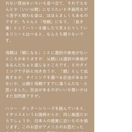
れない理由をいろいろ並べ立て、それでもな
んとか「いい父親」になりたいと不器用なが
ら息子と関わる姿は、ほほえましくもあるの
ですが、ちゃんと「母親」になり、「良き
妻」としてハリーを諭したり支えたりしてい
るジニーと比べると、なんとも頼りないで
す。
母親は「親になる」ことに選択の余地がない
ところがありますが、父親には選択の余地が
あるんだなぁと感じるところです。どのタイ
ミングで子供と向き合うか、「親」として成
長するか、タイミングを選べる自由があるか
ないか、父親と母親ですでに違うんだな…と
思いました。自由があるのがいいか悪いかは
また別問題ですが。
ハリー・ポッターシリーズを読んでいると、
イギリスというお国柄からか、同じ島国だか
らでしょうか、日本人の感覚に近いものを感
じます。このお話がアメリカのお話だった