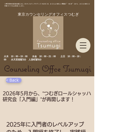
＊東京都中央区日本橋にある「カウンセリングオフィスつむぎ」は、あなたとの新しい関係を”つむぎ”ながら、あなたの新たな
未来づくりをお手伝いします。
東京カウンセリングオフィスつむぎ
​火木 10：00－19：00 水金
18：00－21：00 土日 10：00－18：
00 水天宮前駅3分 人形町駅8分
Counseling Offce Tsumugi
< Back
2026年5月から、”つむぎロールシャッハ
研究会「入門編」”が再開します！
2025年に入門者のレベルアップ