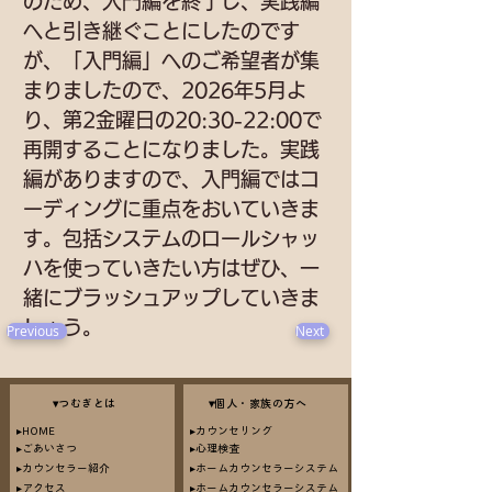
のため、入門編を終了し、実践編
へと引き継ぐことにしたのです
が、「入門編」へのご希望者が集
まりましたので、2026年5月よ
り、第2金曜日の20:30-22:00で
再開することになりました。実践
編がありますので、入門編ではコ
ーディングに重点をおいていきま
す。包括システムのロールシャッ
ハを使っていきたい方はぜひ、一
緒にブラッシュアップしていきま
しょう。
Previous
Next
▾つむぎとは
▾個人・家族の方へ
​▸HOME
▸カウンセリング
▸ごあいさつ
​▸心理検査
​▸カウンセラー紹介
▸ホームカウンセラーシステム
▸アクセス
▸ホームカウンセラーシステム