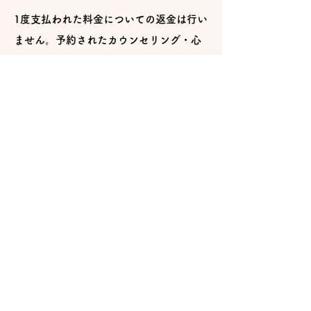
1度支払われた料金についての返金は行い
ません。予約されたカウンセリング・心
理検査等は2日前までに申し出れば、日時
の変更が可能です。
ホームカウンセラーシステムの年会費に
ついて、2カ月前までに退会届が受理され
れば、年会費の更新はされません。届が
間に合わずに支払われた年会費について
は、払い戻すことはできません。
▾つむぎとは
▾個人・家族の方へ
​▸HOME
▸カウンセリング
▸ごあいさつ
​▸心理検査
​▸カウンセラー紹介
▸ホームカウンセラーシステム
▸アクセス
▸ホームカウンセラーシステム
（料金）
▸営業時間・受付時間
▸ホームカウンセラーシステム
（連携）