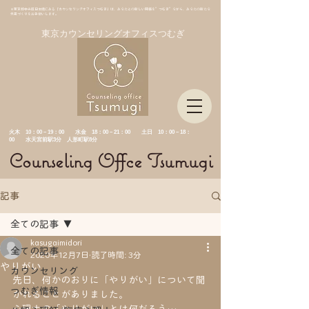
＊東京都中央区日本橋にある「カウンセリングオフィスつむぎ」は、あなたとの新しい関係を”つむぎ”ながら、あなたの新たな
未来づくりをお手伝いします。
東京カウンセリングオフィスつむぎ
​火木 10：00－19：00 水金
18：00－21：00 土日 10：00－18：
00 水天宮前駅3分 人形町駅8分
Counseling Offce Tsumugi
記事
全ての記事
kasugaimidori
全ての記事
2020年12月7日
読了時間: 3分
やりがい
カウンセリング
先日、何かのおりに「やりがい」について聞
つむぎ情報
かれることがありました。