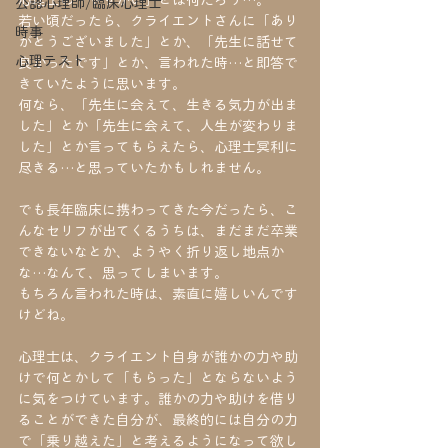
心理士の「やりがい」とは何だろう…。
公認心理師/臨床心理士
若い頃だったら、クライエントさんに「あり
時事
がとうございました」とか、「先生に話せて
心理テスト
良かったです」とか、言われた時…と即答で
きていたように思います。
何なら、「先生に会えて、生きる気力が出ま
した」とか「先生に会えて、人生が変わりま
した」とか言ってもらえたら、心理士冥利に
尽きる…と思っていたかもしれません。
でも長年臨床に携わってきた今だったら、こ
んなセリフが出てくるうちは、まだまだ卒業
できないなとか、ようやく折り返し地点か
な…なんて、思ってしまいます。
もちろん言われた時は、素直に嬉しいんです
けどね。
心理士は、クライエント自身が誰かの力や助
けで何とかして「もらった」とならないよう
に気をつけています。誰かの力や助けを借り
ることができた自分が、最終的には自分の力
で「乗り越えた」と考えるようになって欲し