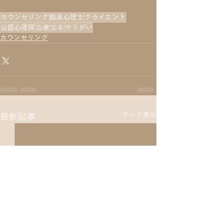
カウンセリング
臨床心理士
クライエント
公認心理師
治療
治る
やりがい
カウンセリング
すべて表示
最新記事