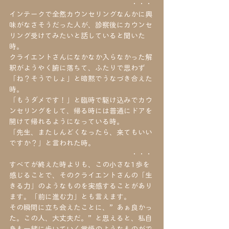
　　　　　　　　　　　　　　　　　・・・
インテークで全然カウンセリングなんかに興
味がなさそうだった人が、診察後にカウンセ
リング受けてみたいと話していると聞いた
時。
クライエントさんになかなか入らなかった解
釈がようやく腑に落ちて、ふたりで思わず
「ね？そうでしょ」と暗黙でうなづき合えた
時。
「もうダメです！」と臨時で駆け込みでカウ
ンセリングをして、帰る時には普通にドアを
開けて帰れるようになっている時。
「先生、またしんどくなったら、来てもいい
ですか？」と言われた時。
　　　　　　　　　　　　　　　　　・・・
すべてが終えた時よりも、この小さな1歩を
感じることで、そのクライエントさんの「生
きる力」のようなものを実感することがあり
ます。「前に進む力」とも言えます。
その瞬間に立ち会えたことに、”あぁ良かっ
た。この人、大丈夫だ。”と思えると、私自