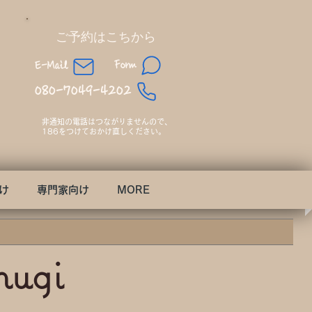
​ご予約はこちから
Form
E-Mail
080-7049-4202
非通知の電話はつながりませんので、​
186をつけておかけ直しください。
け
専門家向け
MORE
mugi