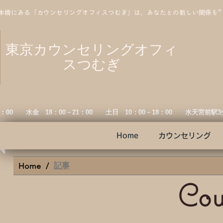
本橋にある「カウンセリングオフィスつむぎ」は、あなたとの新しい関係を
東京カウンセリングオフィ
スつむぎ
19：00 水金
18：00－21：00 土日 10：00－18：00 水天宮前駅
Home
カウンセリング
記事
Home
/
Cou