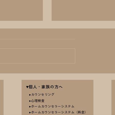
とカウンセリン
祝われても祝われなくても
Th.
疲れても…私が誕生日に自
▾個人・家族の方へ
を認めた体験
▸カウンセリング
​▸心理検査
▸ホームカウンセラーシステム
▸ホームカウンセラーシステム（料金）