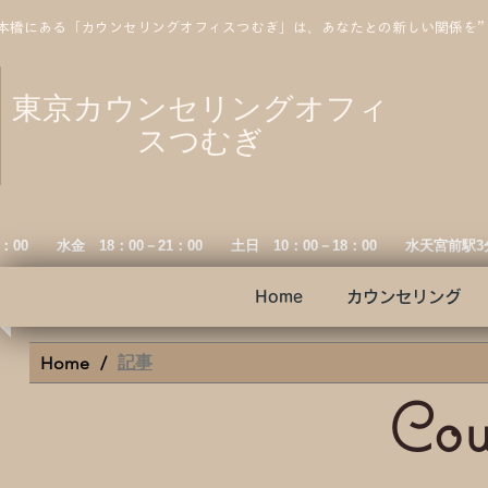
本橋にある「カウンセリングオフィスつむぎ」は、あなたとの新しい関係を
東京カウンセリングオフィ
スつむぎ
19：00 水金
18：00－21：00 土日 10：00－18：00 水天宮前駅
Home
カウンセリング
記事
Home
/
Cou