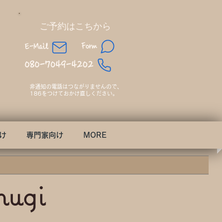
​ご予約はこちから
Form
E-Mail
080-7049-4202
非通知の電話はつながりませんので、​
186をつけておかけ直しください。
け
専門家向け
MORE
mugi