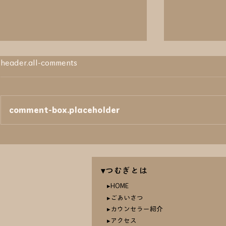
header.all-comments
comment-box.placeholder
楽しみにしていた休日なの
オンライン
に、落ち着かない⁉ …鯉沼
グ …春日井
▾つむぎとは
Th.
​▸HOME
▸ごあいさつ
​▸カウンセラー紹介
▸アクセス