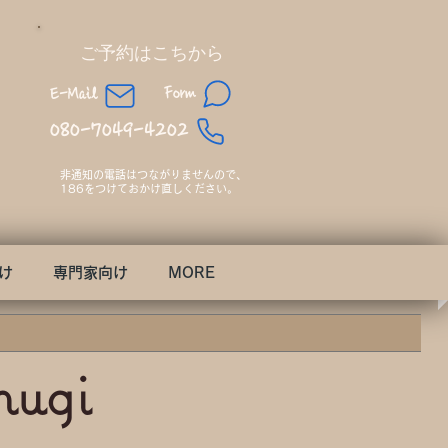
​ご予約はこちから
Form
E-Mail
080-7049-4202
非通知の電話はつながりませんので、​
186をつけておかけ直しください。
け
専門家向け
MORE
mugi