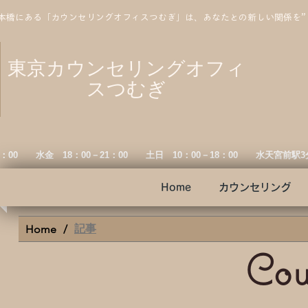
本橋にある「カウンセリングオフィスつむぎ」は、あなたとの新しい関係を
東京カウンセリングオフィ
スつむぎ
19：00 水金
18：00－21：00 土日 10：00－18：00 水天宮前駅
Home
カウンセリング
記事
Home
/
Cou