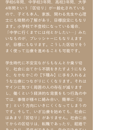
学校6年間、中学校3年間、高校3年間、大学
4年間という「区切り」が一般化されている
ので、子ども本人、家族、関わる先生や心理
士にも暗黙の了解があり、目標設定にもなり
ます。小学校で不登校になっている場合、
「中学に行くまでには何とかしたい…」みた
いなものが、プレッシャーにもなりえます
が、目標にもなります。こうした区切りをう
まく使って治療を進めることも可能です。
学生時代に不安定ながらもなんとか乗り切
り、社会に出てから不調をきたすようになる
と、なかなかこの【下積み】に手を入れるよ
うな治療につながりにくくなります。それは
サインに気づく周囲の人の存在が減ります
し、働くという経済的な背景をもつ行為の中
では、事情が様々に絡み合い、簡単に「治
す」という方向にいきにくくなってしまうの
です。そして、いざ治療を始めても、社会に
はあまり「区切り」がありません。社会に出
てからの区切りは、転職であったり、結婚で