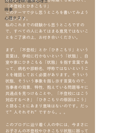
るお子さんが増えてくる時期でもあるので、
公認心理師/臨床心理士
「不登校とひきこもり」
時事
このテーマで少し思うところを書いてみよう
心理テスト
と思います。
私のこれまでの経験から思うところですの
で、すべての人にあてはまる意見ではないこ
とをご了承の上、お付き合いください。
まず、「不登校」とか「ひきこもり」という
言葉は、学校に行かないという「状態」、自
室や家にひきこもる「状態」を指す言葉であ
って、病名や診断名、呼称ではないというこ
とを確認しておく必要があります。そういう
状態、そういう事象を指し示す言葉なので、
当事者の背景、特性、抱えている問題等々に
共通点を見つけることや、「不登校にはこう
対応するべき」「ひきこもりの原因はこう」
と語ることにあまり意味はないのです。だっ
て”人それぞれ”ですから。。。
このブログに辿り着く人の中には、今まさに
お子さんの不登校やひきこもり状態に困って