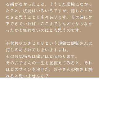
る術がなかったこと、そうした環境になかっ
たこと、状況はいろいろですが、惜しかった
なぁと思うことも多々あります。その時にケ
アできていれば…ここまでしんどくならなか
ったかも知れないのにとも思うのです。
不登校やひきこもりという現象に親御さんは
打ちのめされてしまいますよね。
そのお気持ちは痛いほど伝わります。
そのお子さんの一生を見据えてみると、それ
ほどのサインを出せた、お子さんの強さも誇
れると思いませんか？
お子さん自身も自分が不登校やひきこもりに
なれば、家族が困り悲しむことも苦しめるこ
とになるのも重々承知です。
それ以上の苦しみや生きづらさがあると、声
を張ってくれているのです。
今、このサインを出すことに意味があると思
いませんか？
心の問題にとりかかるのに、遅すぎることは
ありません。