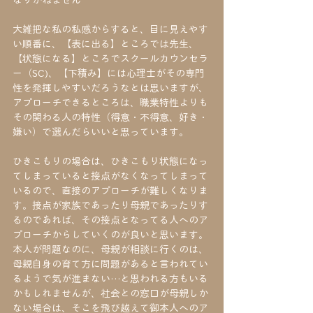
なりかねません
大雑把な私の私感からすると、目に見えやす
い順番に、【表に出る】ところでは先生、
【状態になる】ところでスクールカウンセラ
ー（SC)、【下積み】には心理士がその専門
性を発揮しやすいだろうなとは思いますが、
アプローチできるところは、職業特性よりも
その関わる人の特性（得意・不得意、好き・
嫌い）で選んだらいいと思っています。
ひきこもりの場合は、ひきこもり状態になっ
てしまっていると接点がなくなってしまって
いるので、直接のアプローチが難しくなりま
す。接点が家族であったり母親であったりす
るのであれば、その接点となってる人へのア
プローチからしていくのが良いと思います。
本人が問題なのに、母親が相談に行くのは、
母親自身の育て方に問題があると言われてい
るようで気が進まない…と思われる方もいる
かもしれませんが、社会との窓口が母親しか
ない場合は、そこを飛び越えて御本人へのア