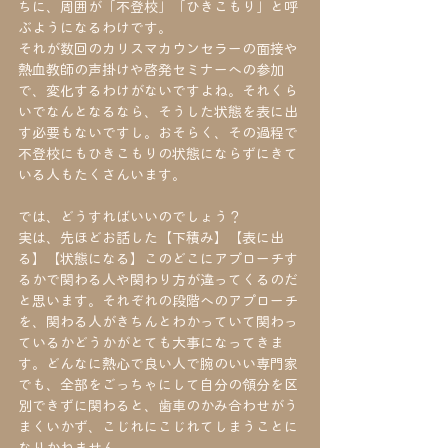
ちに、周囲が「不登校」「ひきこもり」と呼
ぶようになるわけです。
それが数回のカリスマカウンセラーの面接や
熱血教師の声掛けや啓発セミナーへの参加
で、変化するわけがないですよね。それくら
いでなんとなるなら、そうした状態を表に出
す必要もないですし。おそらく、その過程で
不登校にもひきこもりの状態にならずにきて
いる人もたくさんいます。
では、どうすればいいのでしょう？
実は、先ほどお話した【下積み】【表に出
る】【状態になる】このどこにアプローチす
るかで関わる人や関わり方が違ってくるのだ
と思います。それぞれの段階へのアプローチ
を、関わる人がきちんとわかっていて関わっ
ているかどうかがとても大事になってきま
す。どんなに熱心で良い人で腕のいい専門家
でも、全部をごっちゃにして自分の領分を区
別できずに関わると、歯車のかみ合わせがう
まくいかず、こじれにこじれてしまうことに