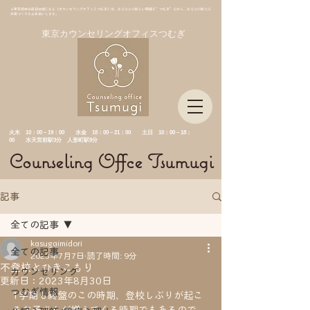
＊東京都中央区日本橋にある「カウンセリングオフィスつむぎ」は、あなたとの新しい関係を”つむぎ”ながら、あなたの新たな
未来づくりをお手伝いします。
東京カウンセリングオフィスつむぎ
​火木 10：00－19：00 水金
18：00－21：00 土日 10：00－18：
00 水天宮前駅3分 人形町駅8分
Counseling Offce Tsumugi
記事
全ての記事
kasugaimidori
全ての記事
2023年7月7日
読了時間: 9分
不登校とひきこもり
カウンセリング
更新日：
2023年8月30日
つむぎ情報
1学期も終盤のこの時期、登校しぶりが起こ