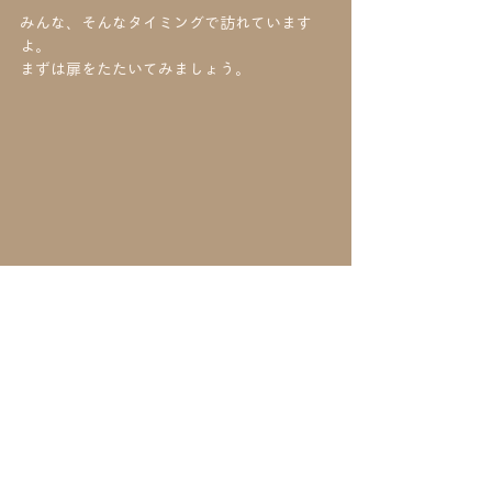
みんな、そんなタイミングで訪れています
よ。
まずは扉をたたいてみましょう。
カウンセリング
クライエント
タイミング
専門家
相談
カウンセリング
公認心理師/臨床心理士