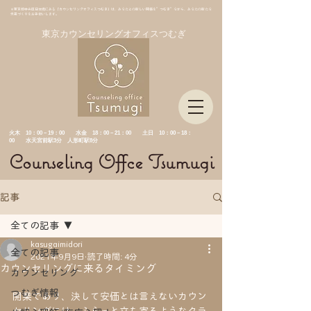
＊東京都中央区日本橋にある「カウンセリングオフィスつむぎ」は、あなたとの新しい関係を”つむぎ”ながら、あなたの新たな
未来づくりをお手伝いします。
東京カウンセリングオフィスつむぎ
​火木 10：00－19：00 水金
18：00－21：00 土日 10：00－18：
00 水天宮前駅3分 人形町駅8分
Counseling Offce Tsumugi
記事
全ての記事
kasugaimidori
全ての記事
2021年9月9日
読了時間: 4分
カウンセリングに来るタイミング
カウンセリング
つむぎ情報
開業であり、決して安価とは言えないカウン