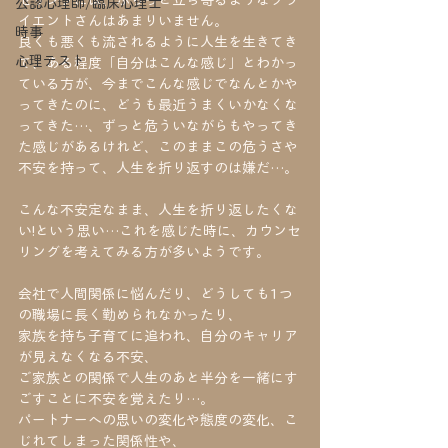
セリングには、ふらっと立ち寄るようなクラ
公認心理師/臨床心理士
イエントさんはあまりいません。
時事
良くも悪くも流されるように人生を生きてき
心理テスト
て、ある程度「自分はこんな感じ」とわかっ
ている方が、今までこんな感じでなんとかや
ってきたのに、どうも最近うまくいかなくな
ってきた…、ずっと危ういながらもやってき
た感じがあるけれど、このままこの危うさや
不安を持って、人生を折り返すのは嫌だ…。
こんな不安定なまま、人生を折り返したくな
い!という思い…これを感じた時に、カウンセ
リングを考えてみる方が多いようです。
会社で人間関係に悩んだり、どうしても1つ
の職場に長く勤められなかったり、
家族を持ち子育てに追われ、自分のキャリア
が見えなくなる不安、
ご家族との関係で人生のあと半分を一緒にす
ごすことに不安を覚えたり…。
パートナーへの思いの変化や態度の変化、こ
じれてしまった関係性や、