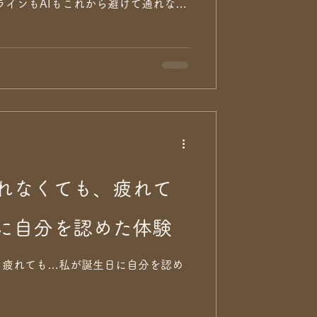
ラインもAIもこれから避けて通れない
した。 オンラインとAIを一緒に語る
思いましたが、 いろいろと考えるき
ライン・AIとカウンセリングについて
と思います。 まず、今回はオンライ
 オンラインカウンセリングは、コロ
ました。 コロナ前にもWi-Fiの普
セリングへの期待や希望は高まってい
面カウンセリングで得られるものとの差
ネットリテラシーへの危惧 などなど、
グをバンバンやろう！」とはならず、
れなくても、疲れて
す。 かくいう私もやはり「対面でこ
っていました（笑） オンラインカウ
に自分を認めた体験
を踏んでいる間に
、疲れても…私が誕生日に自分を認め