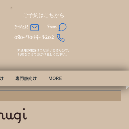
​ご予約はこちから
Form
E-Mail
080-7049-4202
非通知の電話はつながりませんので、​
186をつけておかけ直しください。
け
専門家向け
MORE
mugi