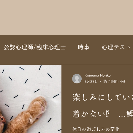
公認心理師/臨床心理士
時事
心理テスト
Koinuma Noriko
6月29日
読了時間: 4分
楽しみにしてい
着かない⁉ …鯉
休日の過ごし方の変化