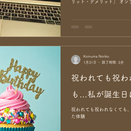
リット・デメリット」 オン
ツールなので、参加してきま
のは、ちょっと乱暴かな…と
っかけになったので、 オン
思うことを少し書いてみよう
ンカウンセリングについて。
ナ禍をきっかけに一気に普及し
及と共にオンラインカウン
Koinuma Noriko
ました。 それでも、 ・対
1月31日
読了時間: 3分
・未知の領域への不安、 ・
「オンラインカウンセリン
祝われても祝わ
導入にとても慎重だったので
そのカウンセリング！」と思
も…私が誕生日
ンセリング導入への二の足
祝われても祝われなくても
た体験