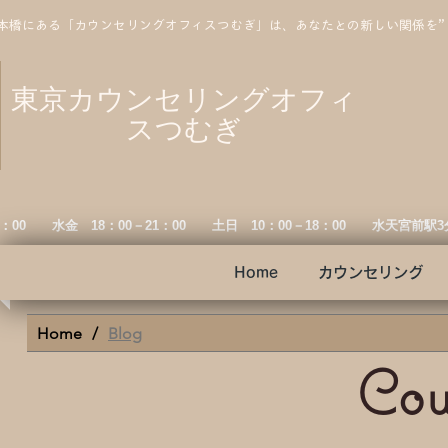
本橋にある「カウンセリングオフィスつむぎ」は、あなたとの新しい関係を
東京カウンセリングオフィ
スつむぎ
19：00 水金
18：00－21：00 土日 10：00－18：00 水天宮前駅
Home
カウンセリング
Home
/
Blog
Cou