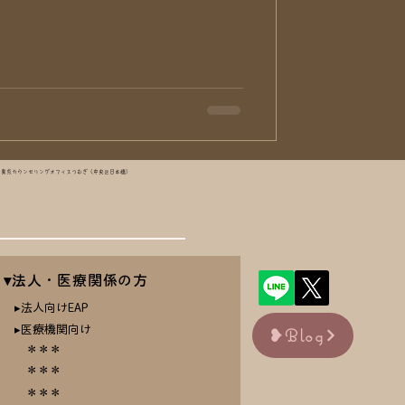
できた知識もあります。...
東京カウンセリングオフィスつむぎ（中央区日本橋）
▾法人・医療関係の方
▸法人向けEAP
▸医療機関向け
❥Blog
​ ＊＊＊
＊＊＊
＊＊＊