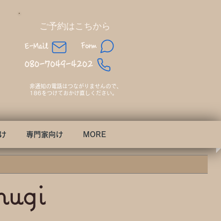
​ご予約はこちから
Form
E-Mail
080-7049-4202
非通知の電話はつながりませんので、​
186をつけておかけ直しください。
け
専門家向け
MORE
mugi