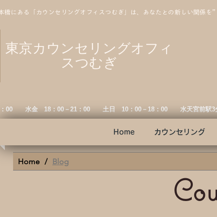
本橋にある「カウンセリングオフィスつむぎ」は、あなたとの新しい関係を
東京カウンセリングオフィ
スつむぎ
19：00 水金
18：00－21：00 土日 10：00－18：00 水天宮前駅
Home
カウンセリング
Home
/
Blog
Cou